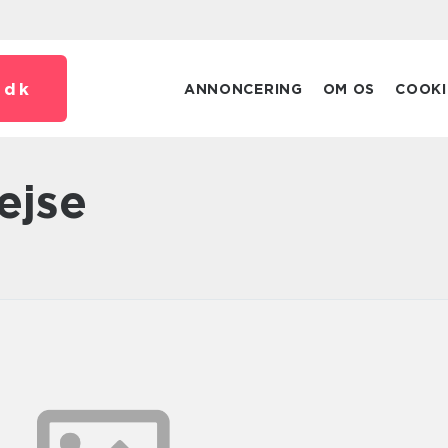
.
dk
ANNONCERING
OM OS
COOKI
rejse