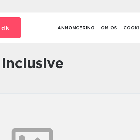
.
dk
ANNONCERING
OM OS
COOKI
l inclusive