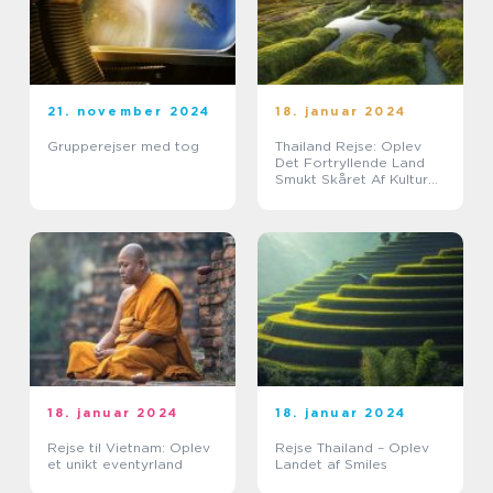
21. november 2024
18. januar 2024
Grupperejser med tog
Thailand Rejse: Oplev
Det Fortryllende Land
Smukt Skåret Af Kultur
og Natur
18. januar 2024
18. januar 2024
Rejse til Vietnam: Oplev
Rejse Thailand – Oplev
et unikt eventyrland
Landet af Smiles