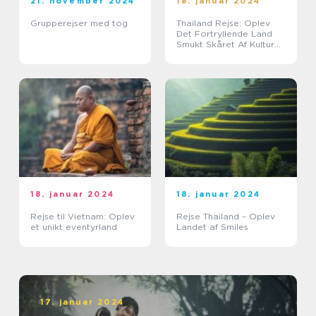
21. november 2024
18. januar 2024
Grupperejser med tog
Thailand Rejse: Oplev
Det Fortryllende Land
Smukt Skåret Af Kultur
og Natur
18. januar 2024
18. januar 2024
Rejse til Vietnam: Oplev
Rejse Thailand – Oplev
et unikt eventyrland
Landet af Smiles
17. januar 2024