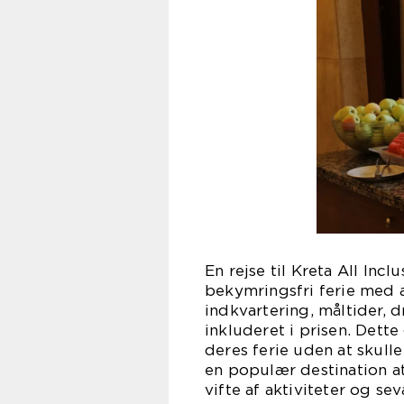
En rejse til Kreta All Inc
bekymringsfri ferie med al
indkvartering, måltider, d
inkluderet i prisen. Dett
deres ferie uden at skull
en populær destination at
vifte af aktiviteter og s