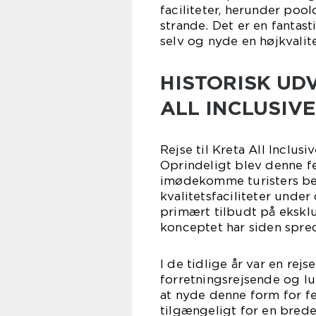
faciliteter, herunder poo
strande. Det er en fantas
selv og nyde en højkvalite
HISTORISK UDV
ALL INCLUSIVE
Rejse til Kreta All Inclus
Oprindeligt blev denne fe
imødekomme turisters b
kvalitetsfaciliteter under
primært tilbudt på eksklu
konceptet har siden spred
I de tidlige år var en rejs
forretningsrejsende og l
at nyde denne form for fe
tilgængeligt for en brede