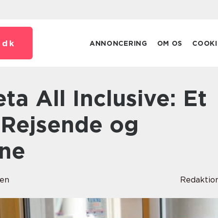
.
dk
ANNONCERING
OM OS
COOKI
r Rejsende og
tne
sen
Redaktio