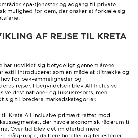
lområder, spa-tjenester og adgang til private
tisk mulighed for dem, der ønsker at forkæle sig
tsferie.
IKLING AF REJSE TIL KRETA
ive har udviklet sig betydeligt gennem årene.
riestil introduceret som en måde at tiltrække og
ehov for bekvemmeligheder og
 deres rejser. I begyndelsen blev All Inclusive
sive destinationer og luksusresorts, men
t sig til bredere markedskategorier.
e til Kreta All Inclusive primært rettet mod
uksussegmentet, der havde økonomisk råderum til
rie. Over tid blev det imidlertid mere
re målgruppe, da flere hoteller og feriesteder