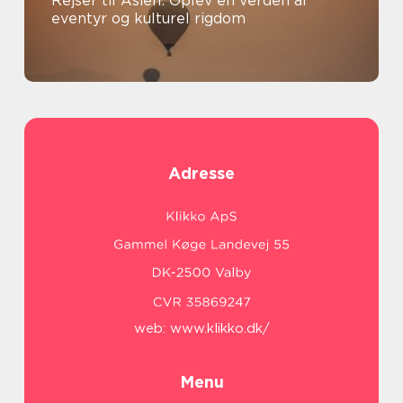
Rejser til Asien: Oplev en verden af
eventyr og kulturel rigdom
Adresse
web:
www.klikko.dk/
Menu