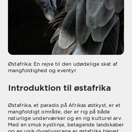
Østafrika: En rejse til den udødelige skat af
mangfoldighed og eventyr
Introduktion til østafrika
Østafrika, et paradis på Afrikas østkyst, er et
mangfoldigt område, der er rig på både
naturlige underværker og en rig kulturel arv.
Med en smuk kystlinje, betagende landskaber
og en unik dyrelivsscene er østafrika blevet