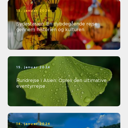
15. januar 2024
Sydøstasien: En dybdegående rejse
gennem historien og kulturen
15. januar 2024
Rundrejse i Asien: Oplev den ultimative
eventyrrejse
14. januar 2024