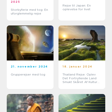
2025
Rejse til Japan: En
oplevelse for livet
Storbyferie med tog: En
uforglemmelig rejse
21. november 2024
18. januar 2024
Grupperejser med tog
Thailand Rejse: Oplev
Det Fortryllende Land
Smukt Skåret Af Kultur
og Natur