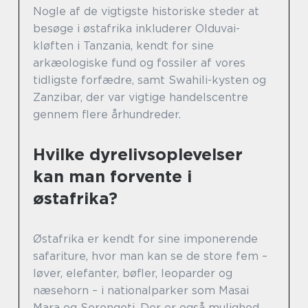
Nogle af de vigtigste historiske steder at
besøge i østafrika inkluderer Olduvai-
kløften i Tanzania, kendt for sine
arkæologiske fund og fossiler af vores
tidligste forfædre, samt Swahili-kysten og
Zanzibar, der var vigtige handelscentre
gennem flere århundreder.
Hvilke dyrelivsoplevelser
kan man forvente i
østafrika?
Østafrika er kendt for sine imponerende
safariture, hvor man kan se de store fem –
løver, elefanter, bøfler, leoparder og
næsehorn – i nationalparker som Masai
Mara og Serengeti. Der er også mulighed