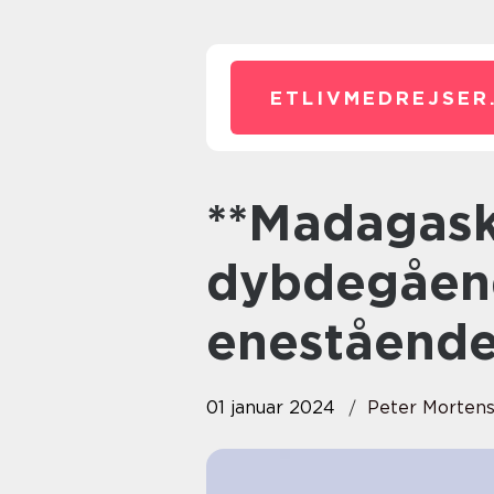
ETLIVMEDREJSER
**Madagaskar rejse: En
dybdegåend
enestående
01 januar 2024
Peter Morten