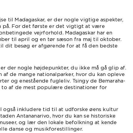
se til Madagaskar, er der nogle vigtige aspekter,
å. For det første er det vigtigt at være
betingede vejrforhold. Madagaskar har en
er til april og en tør sæson fra maj til oktober.
til dit besøg er afgørende for at få den bedste
er der nogle højdepunkter, du ikke må gå glip af.
en af de mange nationalparker, hvor du kan opleve
rter og enestående fugleliv. Tsingy de Bemaraha-
r to af de mest populære destinationer for
 også inkludere tid til at udforske øens kultur
taden Antananarivo, hvor du kan se historiske
useer, og lær den lokale befolkning at kende
elle danse og musikforestillinger.