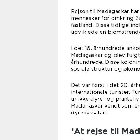
Rejsen til Madagaskar har
mennesker for omkring 200
fastland. Disse tidlige 
udviklede en blomstrende
I det 16. århundrede ank
Madagaskar og blev fulgt a
århundrede. Disse kolon
sociale struktur og økon
Det var først i det 20. å
internationale turister. 
unikke dyre- og planteliv 
Madagaskar kendt som en 
dyrelivssafari.
*At rejse til M