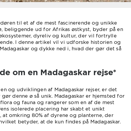
døren til et af de mest fascinerende og unikke
ø, beliggende ud for Afrikas østkyst, byder på en
kosystemer, dyreliv og kultur, der vil fortrylle
ende. I denne artikel vil vi udforske historien og
il Madagaskar og dykke ned i, hvad der gør det så
ide om en Madagaskar rejse*
rien og udviklingen af Madagaskar rejser, er det
er gør denne ø så unik. Madagaskar er hjemsted for
flora og fauna og rangerer som en af de mest
Øens isolerede placering har skabt et unikt
, at omkring 80% af dyrene og planterne, der
 hvilket betyder, at de kun findes på Madagaskar.