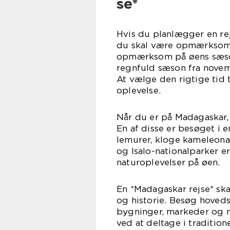
se*
Hvis du planlægger en rej
du skal være opmærksom p
opmærksom på øens sæson
regnfuld sæson fra novemb
At vælge den rigtige tid 
oplevelse.
Når du er på Madagaskar, 
En af disse er besøget i 
lemurer, kloge kameleona
og Isalo-nationalparker e
naturoplevelser på øen.
En *Madagaskar rejse* skal
og historie. Besøg hoveds
bygninger, markeder og m
ved at deltage i tradition