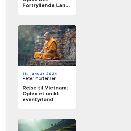
Fortryllende Land
Smukt Skåret Af
Kultur og Natur
18. januar 2024
Peter Mortensen
Rejse til Vietnam:
Oplev et unikt
eventyrland