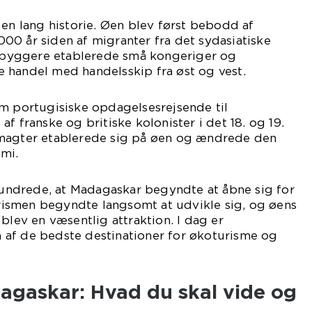
 en lang historie. Øen blev først bebodd af
0 år siden af migranter fra det sydasiatiske
indbyggere etablerede små kongeriger og
 handel med handelsskip fra øst og vest.
om portugisiske opdagelsesrejsende til
f franske og britiske kolonister i det 18. og 19.
imagter etablerede sig på øen og ændrede den
omi.
rhundrede, at Madagaskar begyndte at åbne sig for
Turismen begyndte langsomt at udvikle sig, og øens
blev en væsentlig attraktion. I dag er
af de bedste destinationer for økoturisme og
adagaskar: Hvad du skal vide og