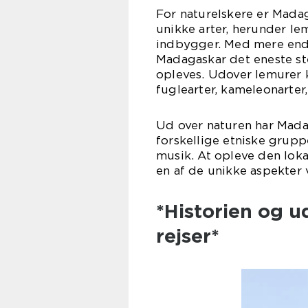
For naturelskere er Madag
unikke arter, herunder l
indbygger. Med mere end 1
Madagaskar det eneste st
opleves. Udover lemurer 
fuglearter, kameleonarte
Ud over naturen har Madag
forskellige etniske grupp
musik. At opleve den loka
en af de unikke aspekter
*Historien og 
rejser*