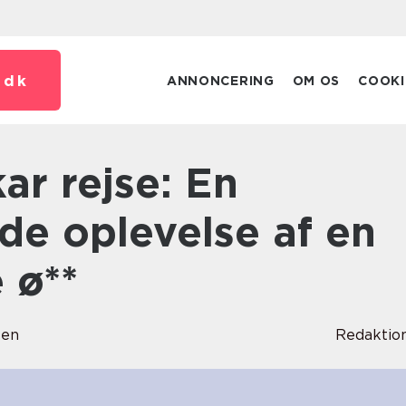
.
dk
ANNONCERING
OM OS
COOKI
e oplevelse af en
 ø**
sen
Redaktio