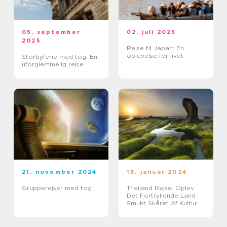
05. september
02. juli 2025
2025
Rejse til Japan: En
oplevelse for livet
Storbyferie med tog: En
uforglemmelig rejse
21. november 2024
18. januar 2024
Grupperejser med tog
Thailand Rejse: Oplev
Det Fortryllende Land
Smukt Skåret Af Kultur
og Natur