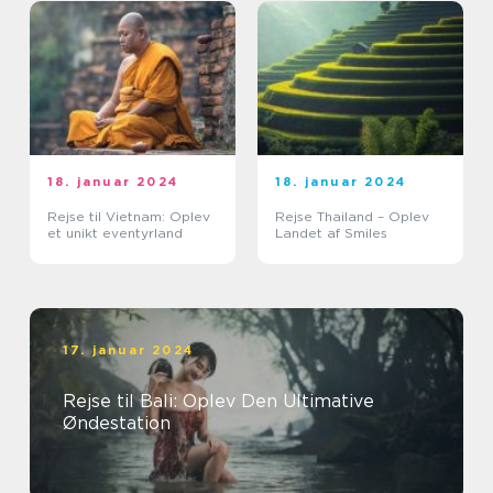
18. januar 2024
18. januar 2024
Rejse til Vietnam: Oplev
Rejse Thailand – Oplev
et unikt eventyrland
Landet af Smiles
17. januar 2024
Rejse til Bali: Oplev Den Ultimative
Øndestation