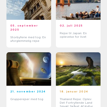
05. september
02. juli 2025
2025
Rejse til Japan: En
oplevelse for livet
Storbyferie med tog: En
uforglemmelig rejse
21. november 2024
18. januar 2024
Grupperejser med tog
Thailand Rejse: Oplev
Det Fortryllende Land
Smukt Skåret Af Kultur