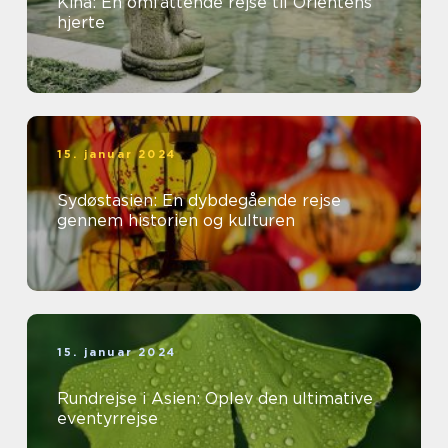
Kina: En omfattende rejse til Orientens
hjerte
15. januar 2024
Sydøstasien: En dybdegående rejse
gennem historien og kulturen
15. januar 2024
Rundrejse i Asien: Oplev den ultimative
eventyrrejse