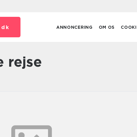
.
dk
ANNONCERING
OM OS
COOKI
ve rejse