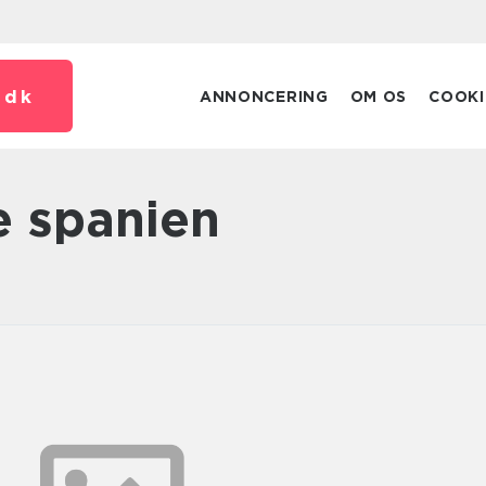
.
dk
ANNONCERING
OM OS
COOKI
e spanien