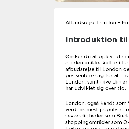
Afbudsrejse London – En g
Introduktion ti
Ønsker du at opleve den 
og den unikke kultur i L
afbudsrejse til London det
præsentere dig for alt, hv
London, samt give dig en
har udviklet sig over tid.
London, også kendt som “
verdens mest populære rej
seværdigheder som Bucki
shoppingområder som Oxf
teatre, museer og restaura