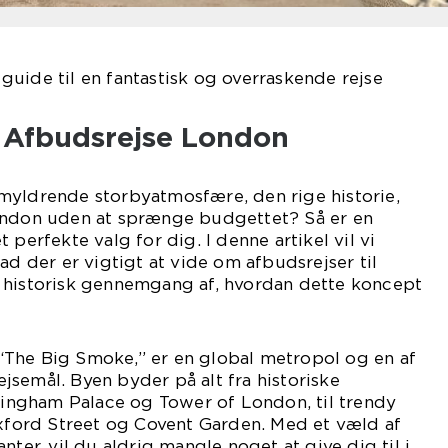
uide til en fantastisk og overraskende rejse
l Afbudsrejse London
myldrende storbyatmosfære, den rige historie,
ondon uden at sprænge budgettet? Så er en
 perfekte valg for dig. I denne artikel vil vi
ad der er vigtigt at vide om afbudsrejser til
 historisk gennemgang af, hvordan dette koncept
The Big Smoke,” er en global metropol og en af
semål. Byen byder på alt fra historiske
ngham Palace og Tower of London, til trendy
ord Street og Covent Garden. Med et væld af
nter, vil du aldrig mangle noget at give dig til i