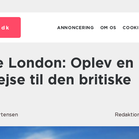
.
dk
ANNONCERING
OM OS
COOKI
ejse til den britiske
rtensen
Redaktio