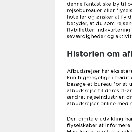
denne fantastiske by til o
rejsebureauer eller flyse
hoteller og ønsker at fyl
betyder, at du som rejse
flybilletter, indkvarterin
seværdigheder og aktivit
Historien om af
Afbudsrejser har eksistere
kun tilgængelige i traditi
besøge et bureau for at 
afbudsrejse til deres dr
ændret rejseindustrien d
afbudsrejser online med e
Den digitale udvikling ha
flyselskaber at informere
Med kun et par tastetryk