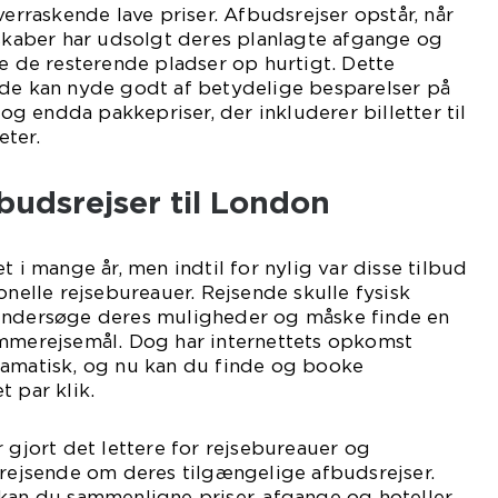
verraskende lave priser. Afbudsrejser opstår, når
lskaber har udsolgt deres planlagte afgange og
de de resterende pladser op hurtigt. Dette
nde kan nyde godt af betydelige besparelser på
g og endda pakkepriser, der inkluderer billetter til
eter.
budsrejser til London
t i mange år, men indtil for nylig var disse tilbud
onelle rejsebureauer. Rejsende skulle fysisk
undersøge deres muligheder og måske finde en
ømmerejsemål. Dog har internettets opkomst
ramatisk, og nu kan du finde og booke
t par klik.
r gjort det lettere for rejsebureauer og
 rejsende om deres tilgængelige afbudsrejser.
 kan du sammenligne priser, afgange og hoteller