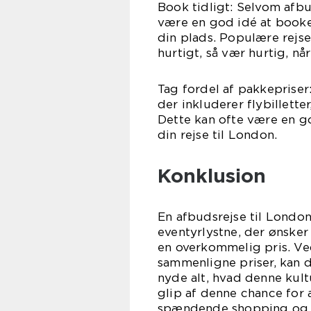
Book tidligt: Selvom afbu
være en god idé at booke 
din plads. Populære rejse
hurtigt, så vær hurtig, nå
Tag fordel af pakkepriser
der inkluderer flybillette
Dette kan ofte være en g
din rejse til London.
Konklusion
En afbudsrejse til London
eventyrlystne, der ønsker
en overkommelig pris. Ved
sammenligne priser, kan 
nyde alt, hvad denne kult
glip af denne chance for 
spændende shopping og en